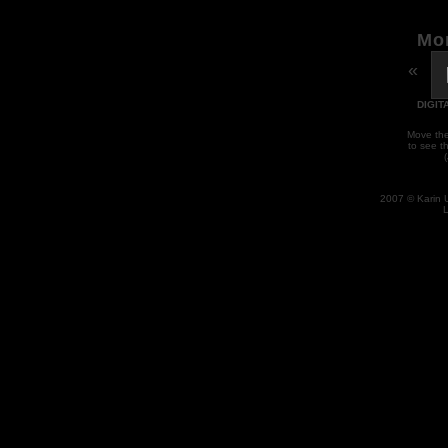
Mo
«
DIGIT
Move the
to see t
2007 © Karin 
L